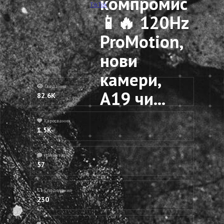
компромис
TikTok
📱🔥 120Hz
ProMotion,
нови
камери,
Гледания
A19 чи...
82.6K
Харесвания
1.5K
Коментари
57
Споделяния
230