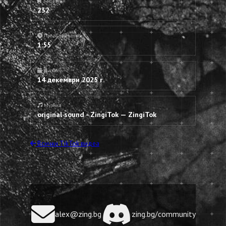
Запазени
232
Продължителност
1:55
Дата
14 декември 2025 г.
Музика
original sound - ZingiTok — ZingiTok
Всички TikTok видеа
alex@zing.bg
zing.bg/community