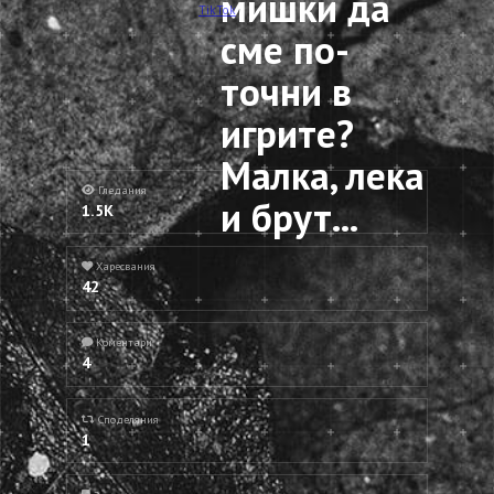
мишки да
TikTok
сме по-
точни в
игрите?
Малка, лека
Гледания
и брут...
1.5K
Харесвания
42
Коментари
4
Споделяния
1