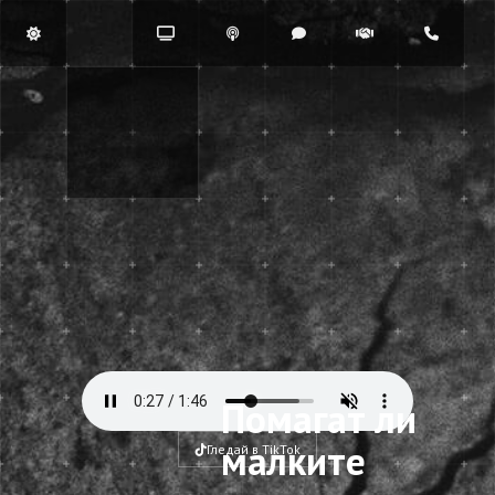
Помагат ли
малките
Гледай в TikTok