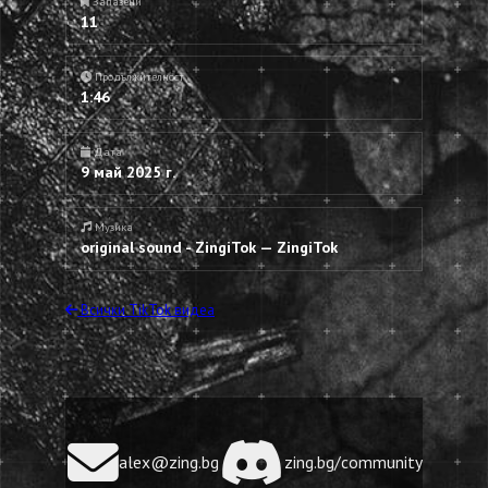
Запазени
11
Продължителност
1:46
Дата
9 май 2025 г.
Музика
original sound - ZingiTok — ZingiTok
Всички TikTok видеа
alex@zing.bg
zing.bg/community