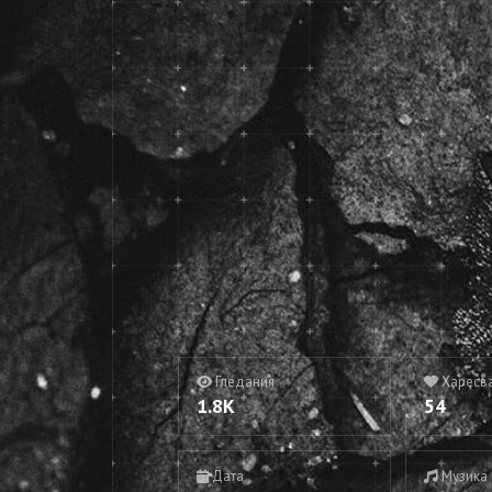
Гледания
Харесв
1.8K
54
Дата
Музика