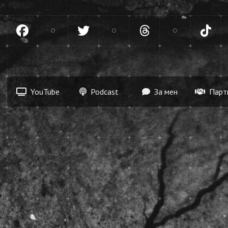
gram
Facebook
Twitter
Threads
Tik
YouTube
Podcast
За мен
Парт