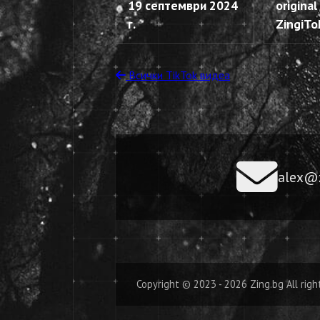
19 септември 2024
origina
г.
ZingiTo
Всички TikTok видеа
alex@z
Copyright © 2023 - 2026 Zing.bg All righ