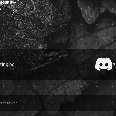
l sound —
k
ing.bg
z
ts reserved.