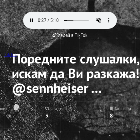
Гледай в TikTok
Поредните слушалки,
TikTok
искам да Ви разкажа!
@sennheiser ...
ания
Споделяния
Запазени
3
8