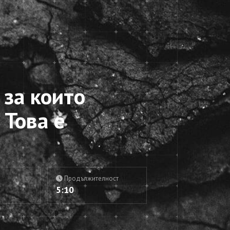
 за които
 Това е
Продължителност
5:10