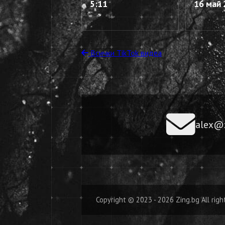
5:11
16 май 
Всички TikTok видеа
alex@z
Copyright © 2023 - 2026 Zing.bg All righ