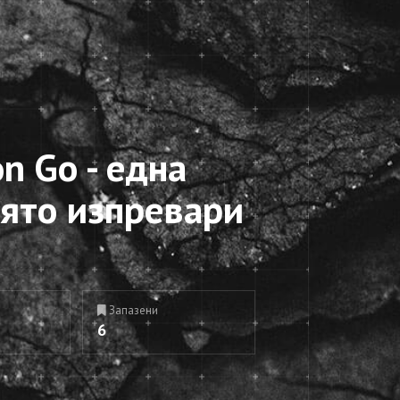
n Go - една
оято изпревари
Запазени
6