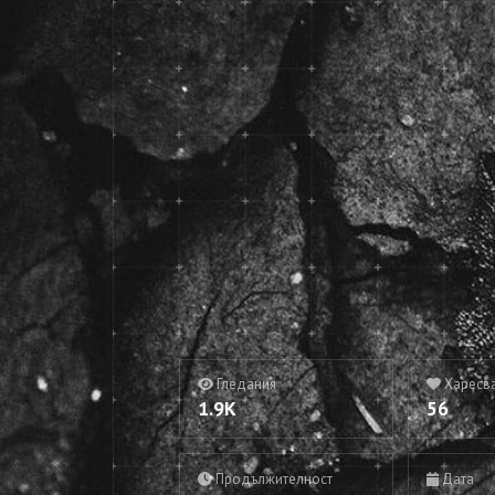
Гледания
Харесв
1.9K
56
Продължителност
Дата