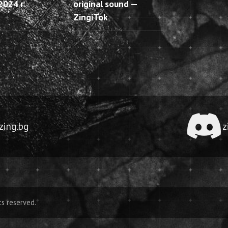
2024 г.
original sound —
ZingiTok
ing.bg
z
ts reserved.