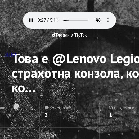
Гледай в TikTok
Това е @Lenovo Legio
TikTok
страхотна конзола, к
ко...
ания
Коментари
Споделяния
2
1
Музика