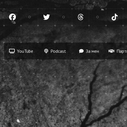
gram
Facebook
Twitter
Threads
Tik
YouTube
Podcast
За мен
Парт