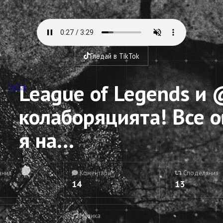
Гледай в TikTok
League of Legends и 
TikTok
колаборяцията! Все 
я на...
ания
Коментари
Споделяния
14
13
Музика