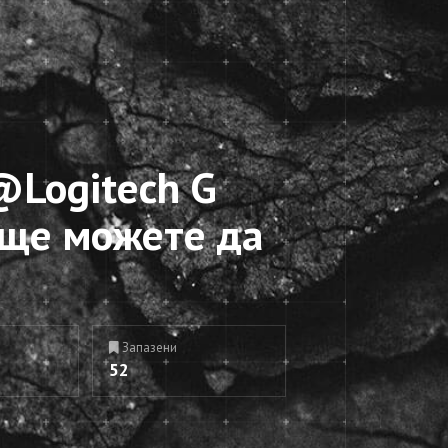
@Logitech G
още можете да
Запазени
52