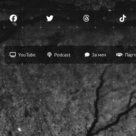
gram
Facebook
Twitter
Threads
Tik
YouTube
Podcast
За мен
Парт