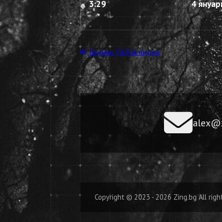
3:29
4 януар
Всички TikTok видеа
alex@z
Copyright © 2023 - 2026 Zing.bg All righ