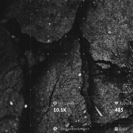
Гледания
Харесв
10.1K
485
Продължителност
Дата