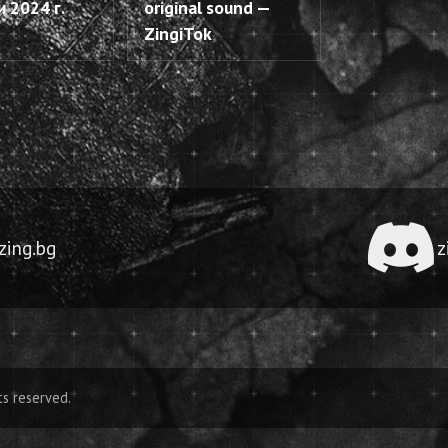
и 2024 г.
original sound —
ZingiTok
ing.bg
z
ts reserved.