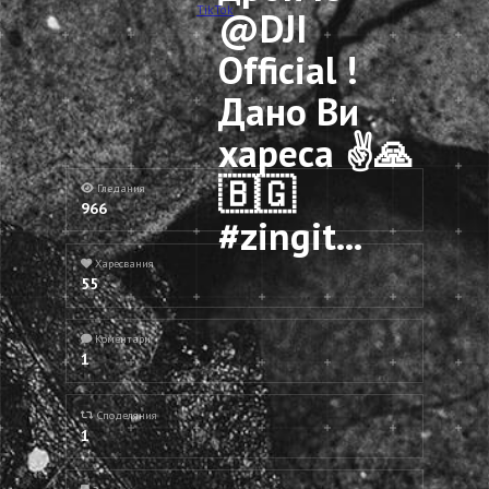
TikTok
@DJI
Official !
Дано Ви
хареса ✌️🙏
🇧🇬
Гледания
966
#zingit...
Харесвания
55
Коментари
1
Споделяния
1