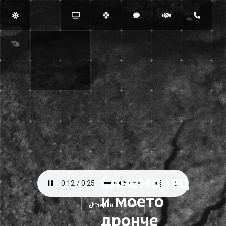
Синеморец
и моето
Гледай в TikTok
дронче