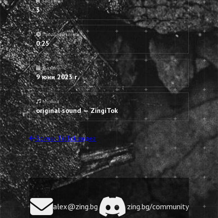
Запазени
3
Продължителност
0:25
Дата
9 юни 2023 г.
Музика
original sound — ZingiTok
Всички TikTok видеа
alex@zing.bg
zing.bg/community