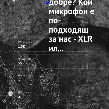
добре? Кой
TikTok
микрофон е
по-
подходящ
за нас - XLR
Гледания
ил...
1.5K
Харесвания
55
Коментари
3
Запазени
4