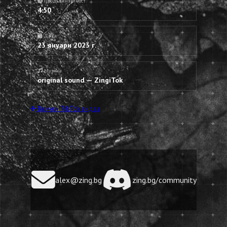
Продължителност
4:50
Дата
23 януари 2023 г.
Музика
original sound — ZingiTok
Всички TikTok видеа
alex@zing.bg
zing.bg/community