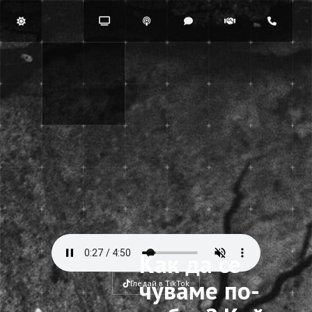
Как да се
чуваме по-
Гледай в TikTok