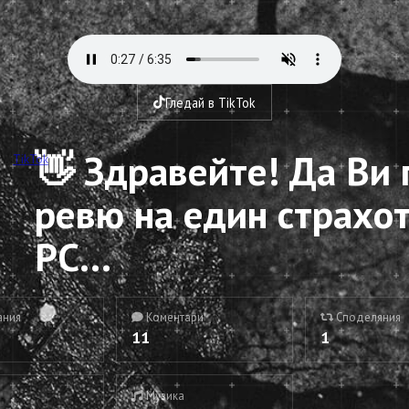
Гледай в TikTok
👋 Здравейте! Да Ви 
TikTok
ревю на един страхот
PC...
ания
Коментари
Споделяния
11
1
Музика