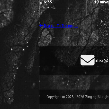
6:35
19 януа
Всички TikTok видеа
alex@z
Copyright © 2023 - 2026 Zing.bg All righ