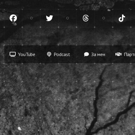
gram
Facebook
Twitter
Threads
Tik
YouTube
Podcast
За мен
Парт