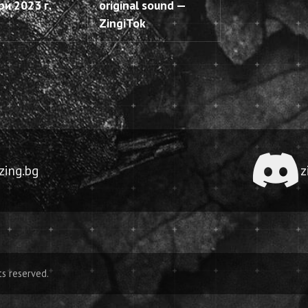
ри 2023 г.
original sound —
ZingiTok
ing.bg
z
ts reserved.