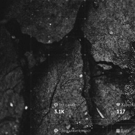
Гледания
Харесв
3.1K
117
Продължителност
Дата