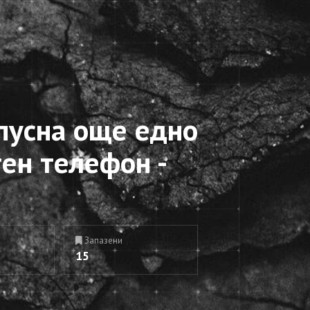
пусна още едно
ен телефон -
Запазени
15