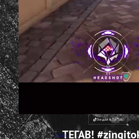
Гледай в TikTok
ТЕГАВ! #zingito
TikTok