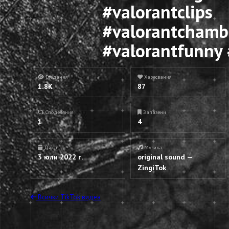
#valorantclips
#valorantchamb
#valorantfunny #
Гледания
Харесвания
1.8K
87
Споделяния
Запазени
1
4
Дата
Музика
3 юли 2022 г.
original sound —
ZingiTok
Всички TikTok видеа