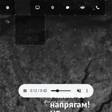
Малко се
напрягам!
Гледай в TikTok