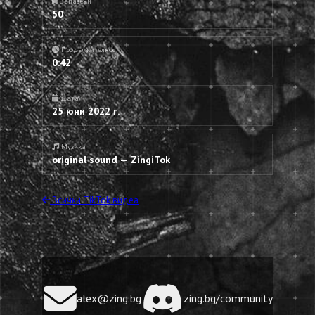
Запазени
50
Продължителност
0:42
Дата
25 юни 2022 г.
Музика
original sound — ZingiTok
Всички TikTok видеа
alex@zing.bg
zing.bg/community