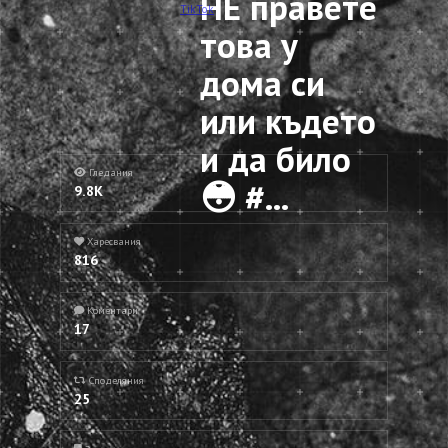
НЕ правете
TikTok
това у
дома си
или където
и да било
Гледания
😳 #...
9.8K
Харесвания
816
Коментари
17
Споделяния
25