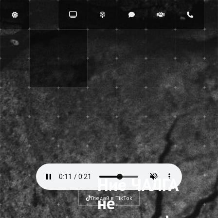
Ние ЧАЛГА
не
Гледай в TikTok