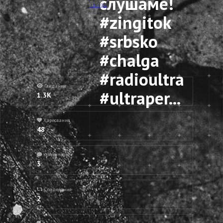
слушаме!
TikTok
#zingitok
#srbsko
#chalga
#radioultra
Гледания
#ultraper...
1.3K
Харесвания
48
Коментари
3
Споделяния
2