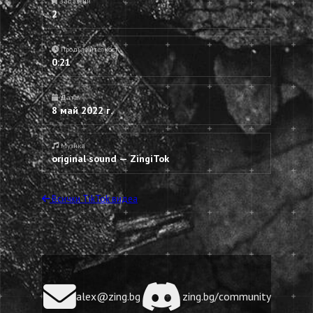
Запазени
2
Продължителност
0:21
Дата
8 май 2022 г.
Музика
original sound — ZingiTok
Всички TikTok видеа
alex@zing.bg
zing.bg/community